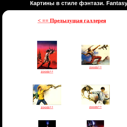
Картины в стиле фэнтази. Fantasy A
< == Предыдущая галлерея
zoom++
zoom++
zoom++
zoom++