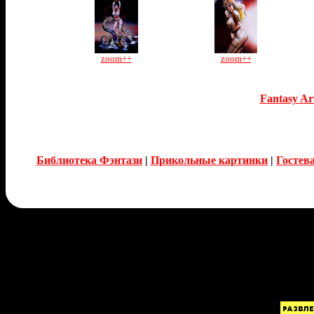
zoom++
zoom++
Fantasy Ar
Библиотека Фэнтази
|
Прикольные картинки
|
Гостев