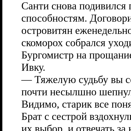
Санти снова подивился 
способностям. Договори
островитян еженедельно
скоморох собрался уход
Бургомистр на прощание
Ивку.
— Тяжелую судьбу вы се
почти несылшно шепнул 
Видимо, старик все пон
Брат с сестрой вздохну
их выбор, и отвечать за