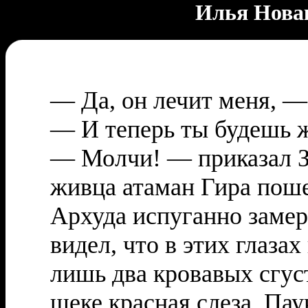
Илья Новак
— Да, он лечит меня, —
— И теперь ты будешь 
— Молчи! — приказал За
живца атаман Гира поше
Архуда испуганно замер
видел, что в этих глазах
лишь два кровавых сгуст
щеке красная слеза. Пау