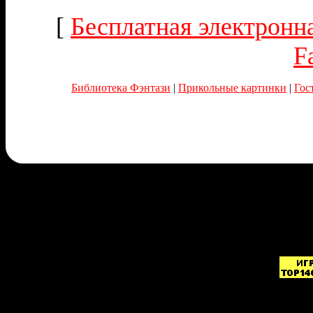
[
Бесплатная электронна
F
Библиотека Фэнтази
|
Прикольные картинки
|
Гос