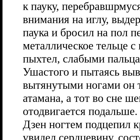
к пауку, перебравшрмус
внимания на иглу, выде
паука и бросил на пол п
металлическое тельце с
пыхтел, слабыми пальца
Ушастого и пытаясь выве
вытянутыми ногами он т
атамана, а тот во сне ш
отодвигается подальше.
Дзен ногтем подцепил к
увидел сердцевину, сос