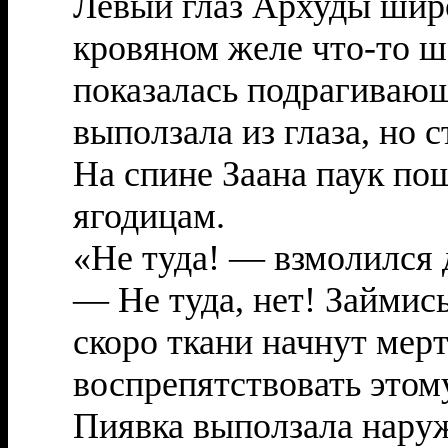
Левый глаз Архуды широ
кровяном желе что-то ш
показалась подрагивающ
выползала из глаза, но с
На спине Заана паук пош
ягодицам.
«Не туда! — взмолился д
— Не туда, нет! Займис
скоро ткани начнут мер
воспрепятствовать этом
Пиявка выползала наруж