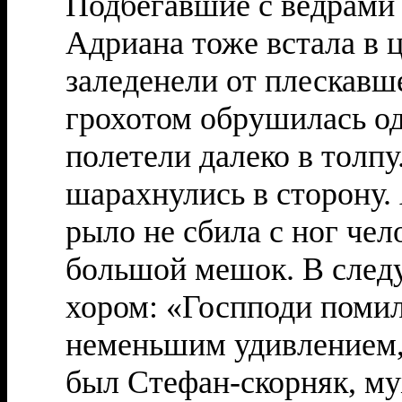
Подбегавшие с ведрами 
Адриана тоже встала в ц
заледенели от плескавш
грохотом обрушилась од
полетели далеко в толпу
шарахнулись в сторону. 
рыло не сбила с ног че
большой мешок. В след
хором: «Госпподи поми
неменьшим удивлением,
был Стефан-скорняк, му