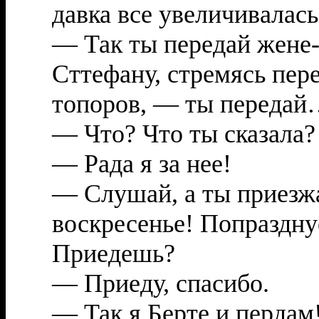
давка все увеличивалас
— Так ты передай жене-
Сттефану, стремясь пере
топоров, — ты переда
— Что? Что ты сказала?
— Рада я за нее!
— Слушай, а ты приезжа
воскресенье! Попраздн
Приедешь?
— Приеду, спасибо.
— Так я Берте и пердам