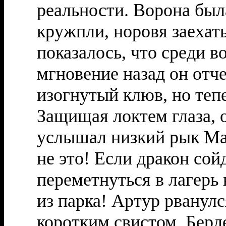
реальности. Ворона была
кружпли, норовя заехат
показалось, что среди в
мгновение назад он отч
изогнутый клюв, но теп
Защищая локтем глаза, о
услышал низкий рык Мал
не это! Если дракон сой
переметнуться в лагерь
из парка! Артур рванулс
коротким свистом. Берд