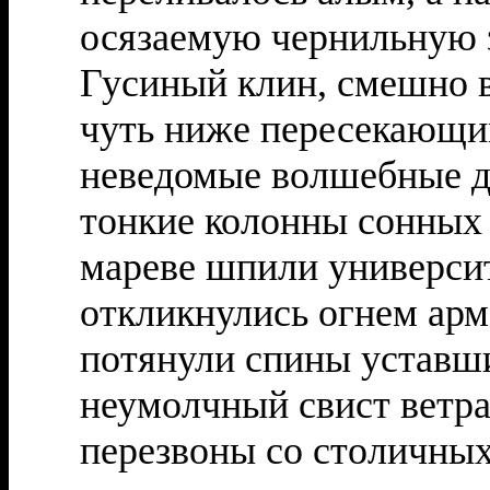
осязаемую чернильную з
Гусиный клин, смешно в
чуть ниже пересекающим
неведомые волшебные де
тонкие колонны сонных 
мареве шпили университ
откликнулись огнем ар
потянули спины уставши
неумолчный свист ветра
перезвоны со столичных