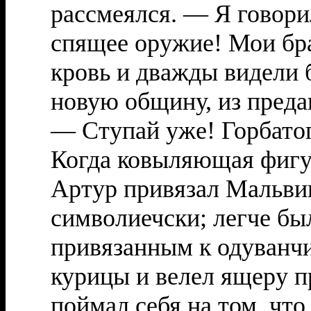
рассмеялся. — Я говорил
спящее оружие! Мои бр
кровь и дважды видели б
новую общину, из преда
— Ступай уже! Горбатог
Когда ковыляющая фигур
Артур привязал Мальвин
символиечски; легче бы
привязанным к одуванчи
курицы и велел ящеру п
поймал себя на том, что