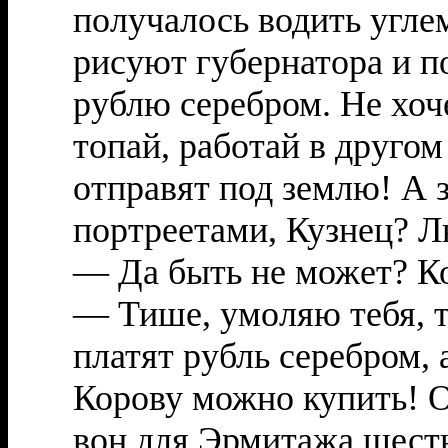
получалось водить угле
рисуют губернатора и п
рублю серебром. Не хоч
топай, работай в друго
отправят под землю! А 
портреетами, Кузнец? Л
— Да быть не может? Ко
— Тише, умоляю тебя, т
платят рубль серебром, 
Корову можно купить! 
вон для Эрмитажа шесть 